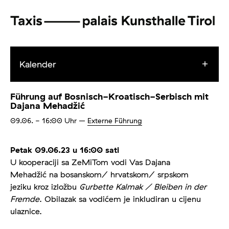
Kalender
Führung auf Bosnisch-Kroatisch-Serbisch mit
Dajana Mehadžić
09.06.
- 16:00
Uhr
–
Externe Führung
Petak 09.06.23 u 16:00 sati
U kooperaciji sa ZeMiTom vodi Vas Dajana
Mehadžić na bosanskom/ hrvatskom/ srpskom
jeziku kroz izložbu
Gurbette Kalmak / Bleiben in der
Fremde
. Obilazak sa vodićem je inkludiran u cijenu
ulaznice.